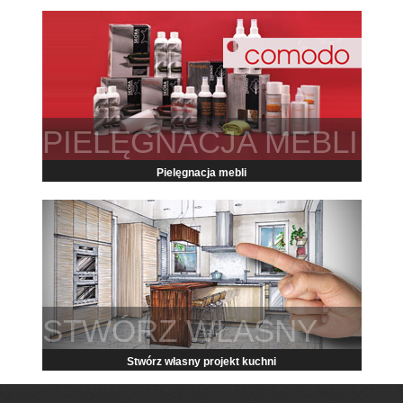
PIELĘGNACJA MEBLI
Pielęgnacja mebli
STWÓRZ WŁASNY
Stwórz własny projekt kuchni