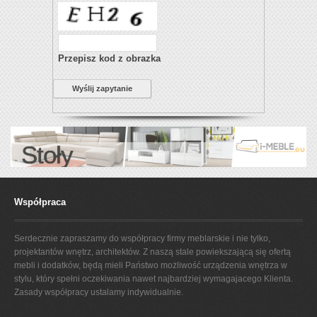
Przepisz kod z obrazka
Wyślij zapytanie
Stoły
Współpraca
Serdecznie zapraszamy do współpracy firmy meblarskie i nie tylko,
projektantów wnętrz, architektów. Z naszą stale powiekszającą się ofertą
mebli i dodatków, będą mieli Państwo możliwość urządzenia wnętrza w
stylu, który spełni oczekiwania nawet najbardziej wymagajacego Klienta.
Zasady współpracy ustalamy indywidualnie.