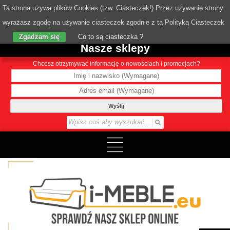
Ta strona używa plików Cookies (tzw. Ciasteczek!) Przez używanie strony
wyrażasz zgodę na używanie ciasteczek zgodnie z tą Polityką Ciasteczek
o Nas
Zgadzam się
Co to są ciasteczka ?
Nasze sklepy
Chcesz otrzymywać informację o nowościach i promocjach?
Wyślij