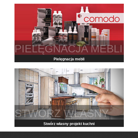
PIELĘGNACJA MEBLI
Pielęgnacja mebli
STWÓRZ WŁASNY
Stwórz własny projekt kuchni