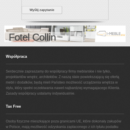
Wyślij zapytanie
Fotel Collin
Współpraca
Serdecznie zapraszamy do współpracy firmy meblarskie i nie tylko,
projektantów wnętrz, architektów. Z naszą stale powiekszającą się ofertą
mebli i dodatków, będą mieli Państwo możliwość urządzenia wnętrza w
stylu, który spełni oczekiwania nawet najbardziej wymagajacego Klienta.
Zasady współpracy ustalamy indywidualnie.
Tax Free
Osoby fizyczne mieszkające poza granicami UE, które dokonały zakupów
w Polsce, mają możliwość odzyskania zapłaconego z ich tytułu podatku