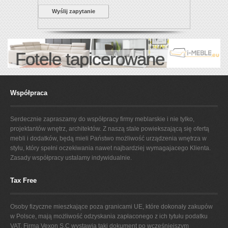
Wyślij zapytanie
Fotele tapicerowane
Współpraca
Serdecznie zapraszamy do współpracy firmy meblarskie i nie tylko,
projektantów wnętrz, architektów. Z naszą stale powiekszającą się ofertą
mebli i dodatków, będą mieli Państwo możliwość urządzenia wnętrza w
stylu, który spełni oczekiwania nawet najbardziej wymagajacego Klienta.
Zasady współpracy ustalamy indywidualnie.
Tax Free
Osoby fizyczne mieszkające poza granicami UE, które dokonały zakupów
w Polsce, mają możliwość odzyskania zapłaconego z ich tytułu podatku
VAT. Firma Vexon S.C wystawia taki dokument po wcześniejszym