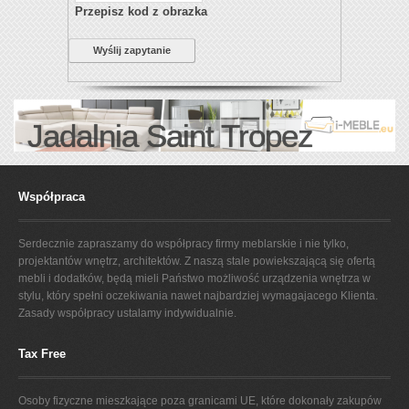
Przepisz kod z obrazka
Wyślij zapytanie
Jadalnia Saint Tropez
Współpraca
Serdecznie zapraszamy do współpracy firmy meblarskie i nie tylko,
projektantów wnętrz, architektów. Z naszą stale powiekszającą się ofertą
mebli i dodatków, będą mieli Państwo możliwość urządzenia wnętrza w
stylu, który spełni oczekiwania nawet najbardziej wymagajacego Klienta.
Zasady współpracy ustalamy indywidualnie.
Tax Free
Osoby fizyczne mieszkające poza granicami UE, które dokonały zakupów