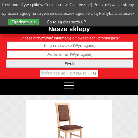
Ta strona używa plików Cookies (tzw. Ciasteczek!) Przez używanie strony
wyrażasz zgodę na używanie ciasteczek zgodnie z tą Polityką Ciasteczek
o Nas
Zgadzam się
Co to są ciasteczka ?
Nasze sklepy
Chcesz otrzymywać informację o nowościach i promocjach?
Wyślij