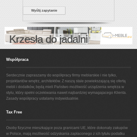
Wyślij zapytanie
Krzesła do jadalni
Współpraca
Serdecznie zapraszamy do współpracy firmy meblarskie i nie tylko,
projektantów wnętrz, architektów. Z naszą stale powiekszającą się ofertą
mebli i dodatków, będą mieli Państwo możliwość urządzenia wnętrza w
stylu, który spełni oczekiwania nawet najbardziej wymagajacego Klienta.
Zasady współpracy ustalamy indywidualnie.
Tax Free
Osoby fizyczne mieszkające poza granicami UE, które dokonały zakupów
w Polsce, mają możliwość odzyskania zapłaconego z ich tytułu podatku