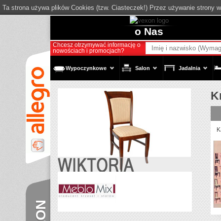
Ta strona używa plików Cookies (tzw. Ciasteczek!) Przez używanie strony 
o Nas
Chcesz otrzymywać informację o
nowościach i promocjach?
Wypoczynkowe
Salon
Jadalnia
K
K