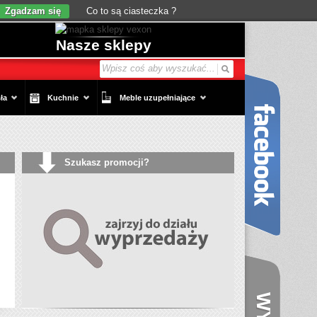
Zgadzam się
Co to są ciasteczka ?
Nasze sklepy
ła
Kuchnie
Meble uzupełniające
Szukasz promocji?