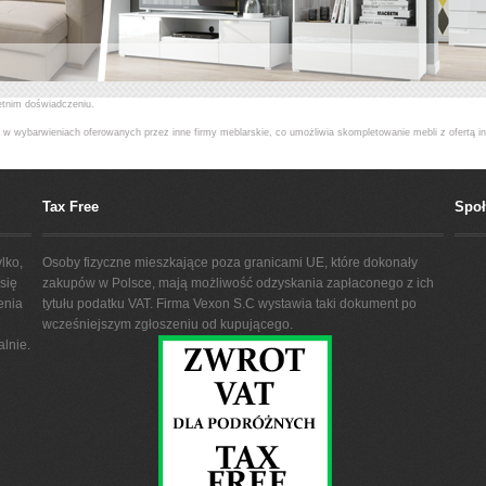
letnim doświadczeniu.
 w wybarwieniach oferowanych przez inne firmy meblarskie, co umożliwia skompletowanie mebli z ofertą 
lienta oraz wykonanie krzeseł w tkaninie powierzonej.
ołów do indywidualnych potrzeb Klienta.
Tax Free
Spo
lko,
Osoby fizyczne mieszkające poza granicami UE, które dokonały
się
zakupów w Polsce, mają możliwość odzyskania zapłaconego z ich
enia
tytułu podatku VAT. Firma Vexon S.C wystawia taki dokument po
wcześniejszym zgłoszeniu od kupującego.
lnie.