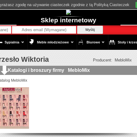
wyrażasz zgodę na używanie ciasteczek zgodnie z tą Polityką Ciasteczek
Sklep internetowy
Wyślij
Sypialnia
Meble młodzieżowe
Biurowe
Stoły i krzes
rzesło Wiktoria
Producent:
MebloMix
Katalogi i broszury firmy
MebloMix
atalog MebloMix