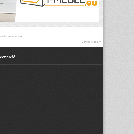
innych producentów.
Czytaj więcej »
łeczność