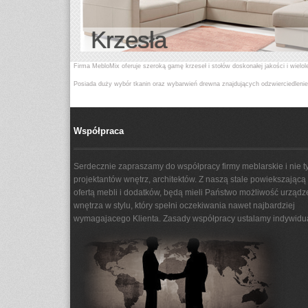
Krzesła
Firma MebloMix oferuje szeroką gamę krzeseł i stołów doskonałej jakości i wielo
Posiada duży wybór tkanin oraz wybarwień drewna znajdujących odzwierciedlenie
Istnieje również możliwość wybarwienia produktów do próbki dostarczonej przez K
Ponadto oferujemy (na mierę możliwości) dostosowanie wymiarów oferowanych st
Współpraca
Serdecznie zapraszamy do współpracy firmy meblarskie i nie ty
projektantów wnętrz, architektów. Z naszą stale powiekszającą 
ofertą mebli i dodatków, będą mieli Państwo możliwość urządz
wnętrza w stylu, który spełni oczekiwania nawet najbardziej
wymagajacego Klienta. Zasady współpracy ustalamy indywidua