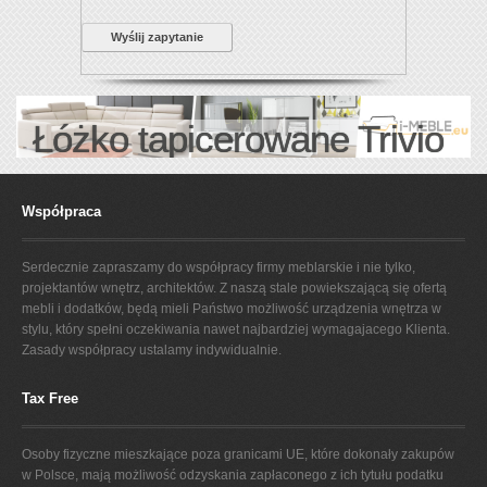
Wyślij zapytanie
Łóżko tapicerowane Trivio
Współpraca
Serdecznie zapraszamy do współpracy firmy meblarskie i nie tylko,
projektantów wnętrz, architektów. Z naszą stale powiekszającą się ofertą
mebli i dodatków, będą mieli Państwo możliwość urządzenia wnętrza w
stylu, który spełni oczekiwania nawet najbardziej wymagajacego Klienta.
Zasady współpracy ustalamy indywidualnie.
Tax Free
Osoby fizyczne mieszkające poza granicami UE, które dokonały zakupów
w Polsce, mają możliwość odzyskania zapłaconego z ich tytułu podatku