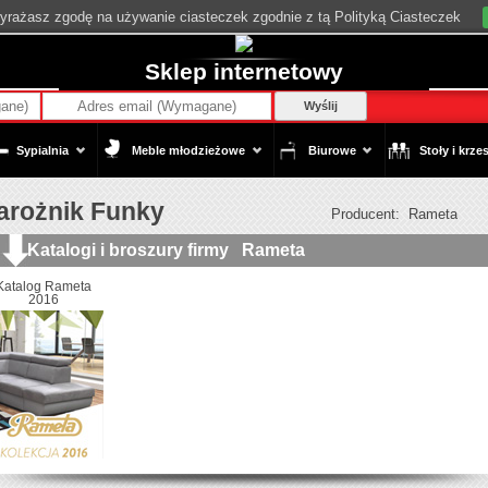
wyrażasz zgodę na używanie ciasteczek zgodnie z tą Polityką Ciasteczek
Sklep internetowy
Wyślij
Sypialnia
Meble młodzieżowe
Biurowe
Stoły i krzes
arożnik Funky
Producent:
Rameta
Katalogi i broszury firmy
Rameta
Katalog Rameta
2016