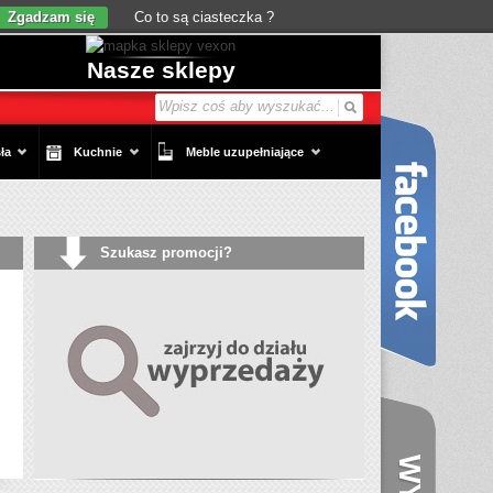
Zgadzam się
Co to są ciasteczka ?
Nasze sklepy
ła
Kuchnie
Meble uzupełniające
Szukasz promocji?