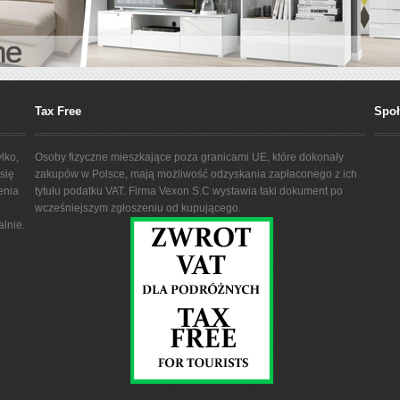
ne
Tax Free
Spo
lko,
Osoby fizyczne mieszkające poza granicami UE, które dokonały
się
zakupów w Polsce, mają możliwość odzyskania zapłaconego z ich
enia
tytułu podatku VAT. Firma Vexon S.C wystawia taki dokument po
wcześniejszym zgłoszeniu od kupującego.
lnie.