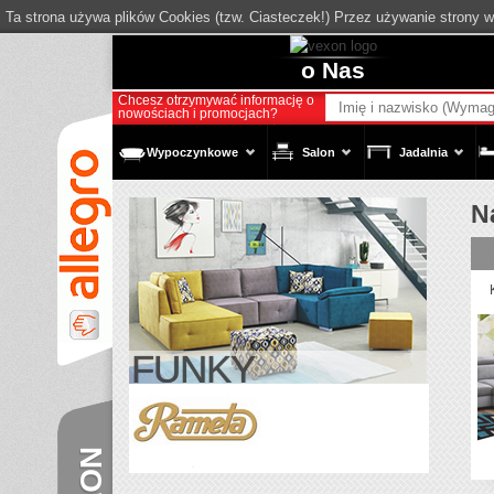
Ta strona używa plików Cookies (tzw. Ciasteczek!) Przez używanie strony 
o Nas
Chcesz otrzymywać informację o
nowościach i promocjach?
Wypoczynkowe
Salon
Jadalnia
N
FUNKY