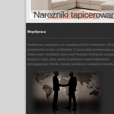
Narożniki tapicerowa
Współpraca
Serdecznie zapraszamy do współpracy firmy meblarskie i nie ty
projektantów wnętrz, architektów. Z naszą stale powiekszającą 
ofertą mebli i dodatków, będą mieli Państwo możliwość urządz
wnętrza w stylu, który spełni oczekiwania nawet najbardziej
wymagajacego Klienta. Zasady współpracy ustalamy indywidua