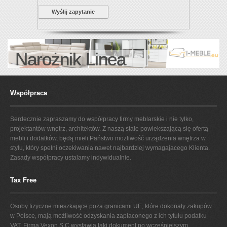
Wyślij zapytanie
Narożnik Linea
Współpraca
Serdecznie zapraszamy do współpracy firmy meblarskie i nie tylko,
projektantów wnętrz, architektów. Z naszą stale powiekszającą się ofertą
mebli i dodatków, będą mieli Państwo możliwość urządzenia wnętrza w
stylu, który spełni oczekiwania nawet najbardziej wymagajacego Klienta.
Zasady współpracy ustalamy indywidualnie.
Tax Free
Osoby fizyczne mieszkające poza granicami UE, które dokonały zakupów
w Polsce, mają możliwość odzyskania zapłaconego z ich tytułu podatku
VAT. Firma Vexon S.C wystawia taki dokument po wcześniejszym