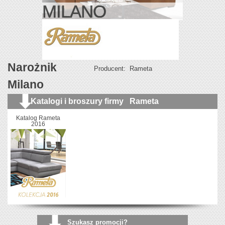
MILANO
Narożnik
Producent:
Rameta
Milano
Katalogi i broszury firmy
Rameta
Katalog Rameta
2016
Szukasz promocji?