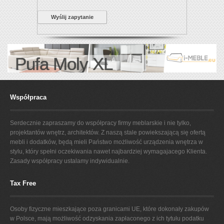
Wyślij zapytanie
Pufa Moly XL
Współpraca
Serdecznie zapraszamy do współpracy firmy meblarskie i nie tylko,
projektantów wnętrz, architektów. Z naszą stale powiekszającą się ofertą
mebli i dodatków, będą mieli Państwo możliwość urządzenia wnętrza w
stylu, który spełni oczekiwania nawet najbardziej wymagajacego Klienta.
Zasady współpracy ustalamy indywidualnie.
Tax Free
Osoby fizyczne mieszkające poza granicami UE, które dokonały zakupów
w Polsce, mają możliwość odzyskania zapłaconego z ich tytułu podatku