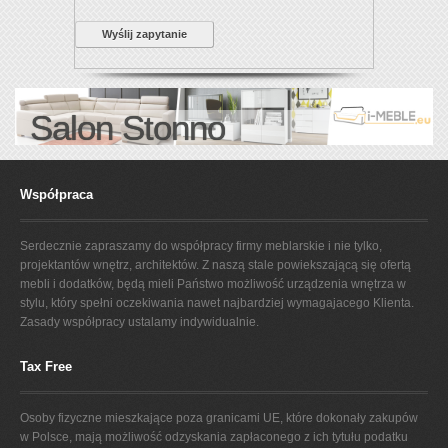
Wyślij zapytanie
Salon Stonno
Współpraca
Serdecznie zapraszamy do współpracy firmy meblarskie i nie tylko,
projektantów wnętrz, architektów. Z naszą stale powiekszającą się ofertą
mebli i dodatków, będą mieli Państwo możliwość urządzenia wnętrza w
stylu, który spełni oczekiwania nawet najbardziej wymagajacego Klienta.
Zasady współpracy ustalamy indywidualnie.
Tax Free
Osoby fizyczne mieszkające poza granicami UE, które dokonały zakupów
w Polsce, mają możliwość odzyskania zapłaconego z ich tytułu podatku