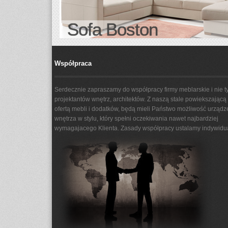
Sofa Boston
Współpraca
Serdecznie zapraszamy do współpracy firmy meblarskie i nie ty
projektantów wnętrz, architektów. Z naszą stale powiekszającą 
ofertą mebli i dodatków, będą mieli Państwo możliwość urządz
wnętrza w stylu, który spełni oczekiwania nawet najbardziej
wymagajacego Klienta. Zasady współpracy ustalamy indywidua