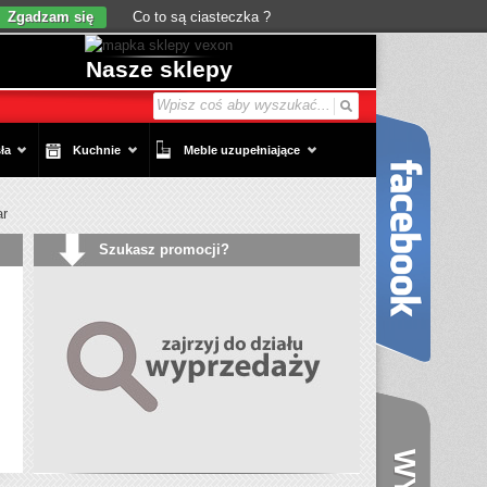
Zgadzam się
Co to są ciasteczka ?
Nasze sklepy
ła
Kuchnie
Meble uzupełniające
ar
Szukasz promocji?