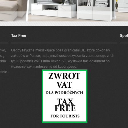
Tax Free
Spo
lko,
Osoby fizyczne mieszkające poza granicami UE, które dokonały
się
zakupów w Polsce, mają możliwość odzyskania zapłaconego z ich
enia
tytułu podatku VAT. Firma Vexon S.C wystawia taki dokument po
wcześniejszym zgłoszeniu od kupującego.
lnie.