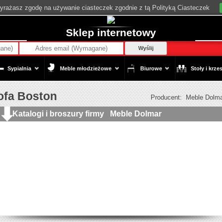
wyrażasz zgodę na używanie ciasteczek zgodnie z tą Polityką Ciasteczek
Sklep internetowy
Wyślij
Sypialnia
Meble młodzieżowe
Biurowe
Stoły i krzes
ofa Boston
Producent: Meble Dolm
Katalogi i broszury firmy Meble Dolmar