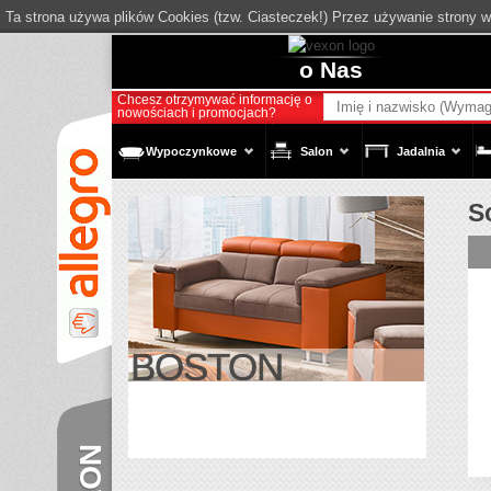
Ta strona używa plików Cookies (tzw. Ciasteczek!) Przez używanie strony 
o Nas
Chcesz otrzymywać informację o
nowościach i promocjach?
Wypoczynkowe
Salon
Jadalnia
S
BOSTON