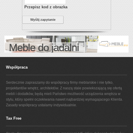
Przepisz kod z obrazka
Wyślij zapytanie
Meble do jadalni
Współpraca
Serdecznie zapraszamy do współpracy firmy meblarskie i nie tylko,
projektantów wnętrz, architektów. Z naszą stale powiekszającą się ofertą
mebli i dodatków, będą mieli Państwo możliwość urządzenia wnętrza w
stylu, który spełni oczekiwania nawet najbardziej wymagajacego Klienta.
Zasady współpracy ustalamy indywidualnie.
Tax Free