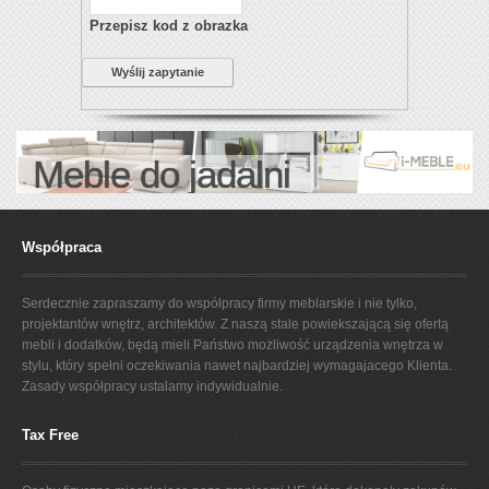
Przepisz kod z obrazka
Wyślij zapytanie
Meble do jadalni
Współpraca
Serdecznie zapraszamy do współpracy firmy meblarskie i nie tylko,
projektantów wnętrz, architektów. Z naszą stale powiekszającą się ofertą
mebli i dodatków, będą mieli Państwo możliwość urządzenia wnętrza w
stylu, który spełni oczekiwania nawet najbardziej wymagajacego Klienta.
Zasady współpracy ustalamy indywidualnie.
Tax Free