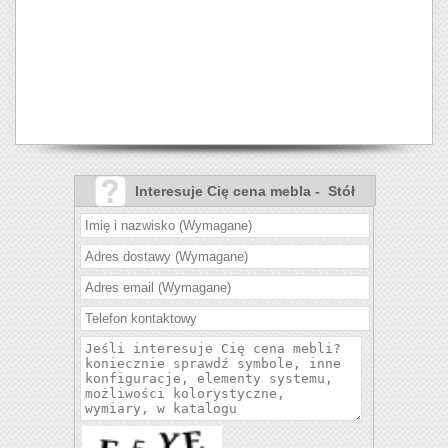
Interesuje Cię cena mebla - Stół
Max VII i krzesła Boss XIV?