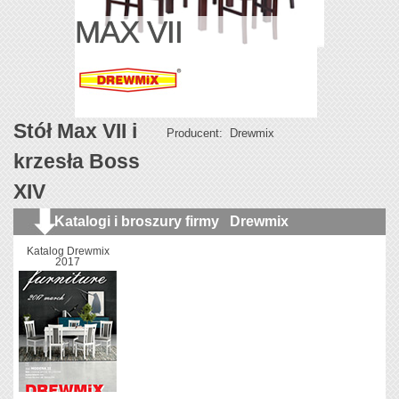
MAX VII
Stół Max VII i
Producent:
Drewmix
krzesła Boss
XIV
Katalogi i broszury firmy
Drewmix
Katalog Drewmix
2017