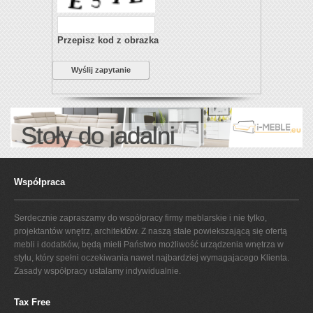
Przepisz kod z obrazka
Wyślij zapytanie
Stoły do jadalni
Współpraca
Serdecznie zapraszamy do współpracy firmy meblarskie i nie tylko,
projektantów wnętrz, architektów. Z naszą stale powiekszającą się ofertą
mebli i dodatków, będą mieli Państwo możliwość urządzenia wnętrza w
stylu, który spełni oczekiwania nawet najbardziej wymagajacego Klienta.
Zasady współpracy ustalamy indywidualnie.
Tax Free