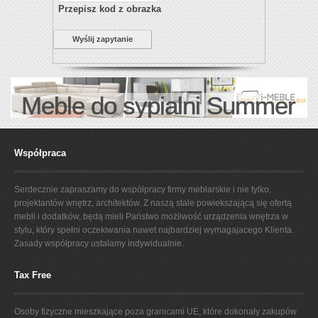
Przepisz kod z obrazka
Wyślij zapytanie
Meble do sypialni Summer
Współpraca
Serdecznie zapraszamy do współpracy firmy meblarskie i nie tylko,
projektantów wnętrz, architektów. Z naszą stale powiekszającą się ofertą
mebli i dodatków, będą mieli Państwo możliwość urządzenia wnętrza w
stylu, który spełni oczekiwania nawet najbardziej wymagajacego Klienta.
Zasady współpracy ustalamy indywidualnie.
Tax Free
Osoby fizyczne mieszkające poza granicami UE, które dokonały zakupów