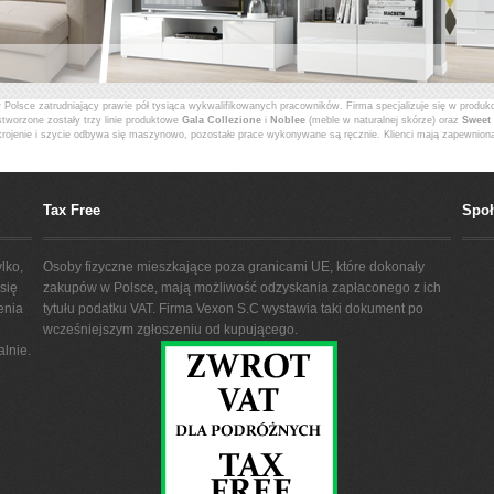
Polsce zatrudniający prawie pół tysiąca wykwalifikowanych pracowników. Firma specjalizuje się w produk
stworzone zostały trzy linie produktowe
Gala Collezione
i
Noblee
(meble w naturalnej skórze) oraz
Sweet 
krojenie i szycie odbywa się maszynowo, pozostałe prace wykonywane są ręcznie. Klienci mają zapewnion
e
meble
pomagają tworzyć indywidualny charakter wnętrza i stanowią centralne miejsce spotkań domownikó
Tax Free
Spo
lko,
Osoby fizyczne mieszkające poza granicami UE, które dokonały
się
zakupów w Polsce, mają możliwość odzyskania zapłaconego z ich
enia
tytułu podatku VAT. Firma Vexon S.C wystawia taki dokument po
wcześniejszym zgłoszeniu od kupującego.
lnie.