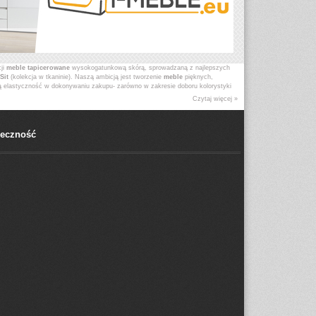
cji
meble tapicerowane
wysokogatunkową skórą, sprowadzaną z najlepszych
Sit
(kolekcja w tkaninie). Naszą ambicją jest tworzenie
meble
pięknych,
ą elastyczność w dokonywaniu zakupu- zarówno w zakresie doboru kolorystyki
w i gości. Domy bywają bowiem różne, tak samo jak ich właściciele, niezmienna
Czytaj więcej »
łeczność