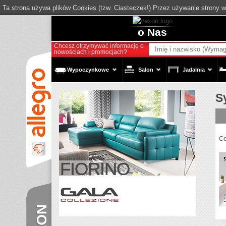
Ta strona używa plików Cookies (tzw. Ciasteczek!) Przez używanie strony 
o Nas
Chcesz otrzymywać informację o
nowościach i promocjach?
Wypoczynkowe
Salon
Jadalnia
S
Co
d
FIORINO