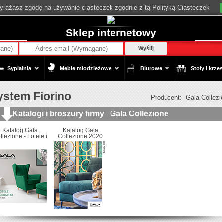
wyrażasz zgodę na używanie ciasteczek zgodnie z tą Polityką Ciasteczek
Sklep internetowy
Wyślij
Sypialnia
Meble młodzieżowe
Biurowe
Stoły i krzes
ystem Fiorino
Producent:
Gala Collezi
Katalogi i broszury firmy
Gala Collezione
Katalog Gala
Katalog Gala
llezione - Fotele i
Collezione 2020
odatki 2019-2020