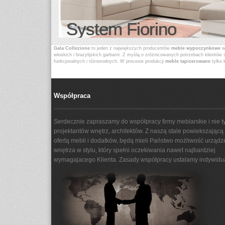
System Fiorino
Gala Collezione
to jeden z największych producentów
meble wypoczynkowe
w 
włoskich i brazylijskich garbarni. Z myślą o zróżnicowanych potrzebach klientów 
funkcjonalnych i różnorodnych. W procesie produkcji
meble tapicerowane
tylko 
jak i rodzaju materiału tapicerskiego (skóra lub tkanina). Mamy nadzieję, że nasz
jest jednak ich natura - wracamy do nich, żeby po prostu odpocząć.
Współpraca
Serdecznie zapraszamy do współpracy firmy meblarskie i nie ty
projektantów wnętrz, architektów. Z naszą stale powiekszającą 
ofertą mebli i dodatków, będą mieli Państwo możliwość urządz
wnętrza w stylu, który spełni oczekiwania nawet najbardziej
wymagajacego Klienta. Zasady współpracy ustalamy indywidua