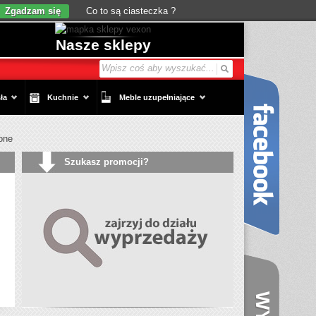
Zgadzam się
Co to są ciasteczka ?
Nasze sklepy
ła
Kuchnie
Meble uzupełniające
one
Szukasz promocji?