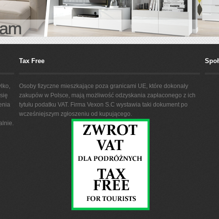
eam
Tax Free
Spo
lko,
Osoby fizyczne mieszkające poza granicami UE, które dokonały
się
zakupów w Polsce, mają możliwość odzyskania zapłaconego z ich
enia
tytułu podatku VAT. Firma Vexon S.C wystawia taki dokument po
wcześniejszym zgłoszeniu od kupującego.
lnie.