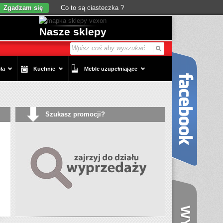
Zgadzam się
Co to są ciasteczka ?
Nasze sklepy
ła
Kuchnie
Meble uzupełniające
Szukasz promocji?