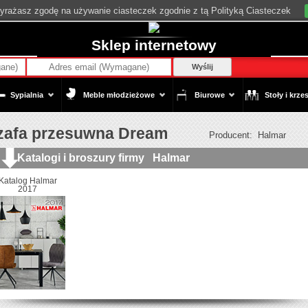
wyrażasz zgodę na używanie ciasteczek zgodnie z tą Polityką Ciasteczek
Sklep internetowy
Wyślij
Sypialnia
Meble młodzieżowe
Biurowe
Stoły i krzes
zafa przesuwna Dream
Producent:
Halmar
Katalogi i broszury firmy
Halmar
Katalog Halmar
2017