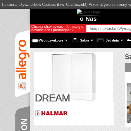
Ta strona używa plików Cookies (tzw. Ciasteczek!) Przez używanie strony 
o Nas
Chcesz otrzymywać informację o
nowościach i promocjach?
Wypoczynkowe
Salon
Jadalnia
S
DREAM