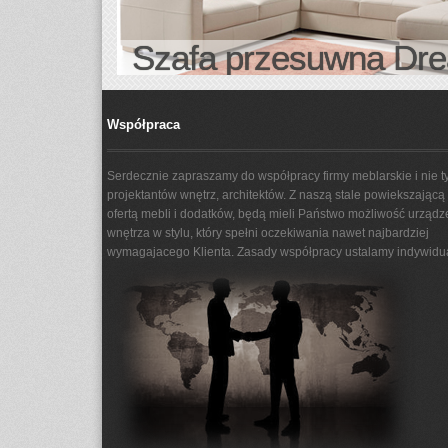
Szafa przesuwna Dr
Współpraca
Serdecznie zapraszamy do współpracy firmy meblarskie i nie ty
projektantów wnętrz, architektów. Z naszą stale powiekszającą 
ofertą mebli i dodatków, będą mieli Państwo możliwość urządz
wnętrza w stylu, który spełni oczekiwania nawet najbardziej
wymagajacego Klienta. Zasady współpracy ustalamy indywidua