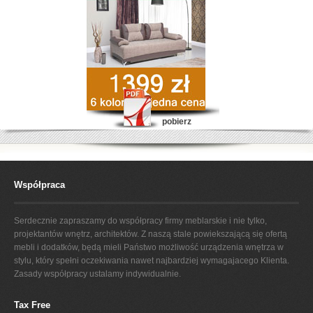
pobierz
Współpraca
Serdecznie zapraszamy do współpracy firmy meblarskie i nie tylko,
projektantów wnętrz, architektów. Z naszą stale powiekszającą się ofertą
mebli i dodatków, będą mieli Państwo możliwość urządzenia wnętrza w
stylu, który spełni oczekiwania nawet najbardziej wymagajacego Klienta.
Zasady współpracy ustalamy indywidualnie.
Tax Free