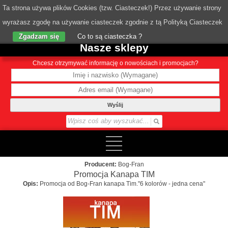
Ta strona używa plików Cookies (tzw. Ciasteczek!) Przez używanie strony
wyrażasz zgodę na używanie ciasteczek zgodnie z tą Polityką Ciasteczek
o Nas
Zgadzam się
Co to są ciasteczka ?
Nasze sklepy
Chcesz otrzymywać informację o nowościach i promocjach?
Wyślij
Producent:
Bog-Fran
Promocja Kanapa TIM
Opis:
Promocja od Bog-Fran kanapa Tim."6 kolorów - jedna cena"