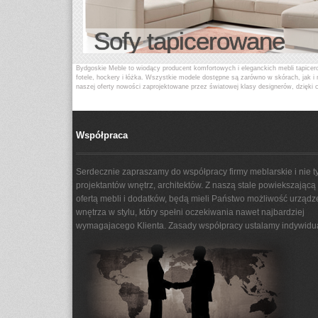
Sofy tapicerowane
Bydgoskie Meble to wiodący producent komfortowych i eleganckich mebli tapicer
fotele, hockery i łóżka. Wszystkie modele dostępne są zarówno w skórach, jak 
naszej oferty nowości zaprojektowane przez światowej klasy designerów, dzięki 
Produkty z logo Bydgoskie Meble zostały wyróżnione prestiżowymi nagrodami 
specjalizującej się w projektowaniu, produkcji i sprzedaży mebli tapicerowany
Współpraca
Serdecznie zapraszamy do współpracy firmy meblarskie i nie ty
projektantów wnętrz, architektów. Z naszą stale powiekszającą 
ofertą mebli i dodatków, będą mieli Państwo możliwość urządz
wnętrza w stylu, który spełni oczekiwania nawet najbardziej
wymagajacego Klienta. Zasady współpracy ustalamy indywidua