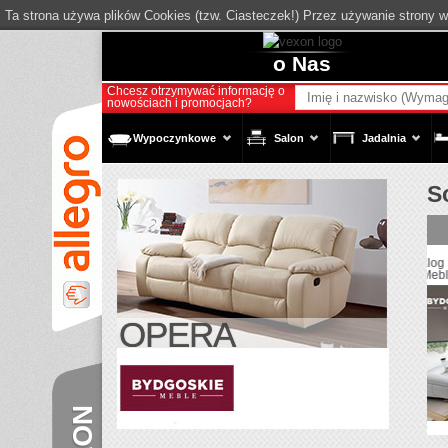
Ta strona używa plików Cookies (tzw. Ciasteczek!) Przez używanie strony 
o Nas
Chcesz otrzymywać informację o
nowościach i promocjach?
Wypoczynkowe
Salon
Jadalnia
S
Katalog Bydgoskie
Katalog Stoły i
Katalog Bydgos
Meble 2016
Krzesła Bydgoskie
Meble - Levia
Meble
OPERA