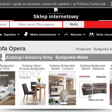
wyrażasz zgodę na używanie ciasteczek zgodnie z tą Polityką Ciasteczek
Sklep internetowy
Wyślij
Sypialnia
Meble młodzieżowe
Biurowe
Stoły i krzes
ofa Opera
Producent:
Bydgoskie 
Katalogi i broszury firmy
Bydgoskie Meble
kie
Katalog Bydgoskie
Katalog Bydgoskie
no
Meble - Malachit
Meble 2013 - meble
skrzyniowe