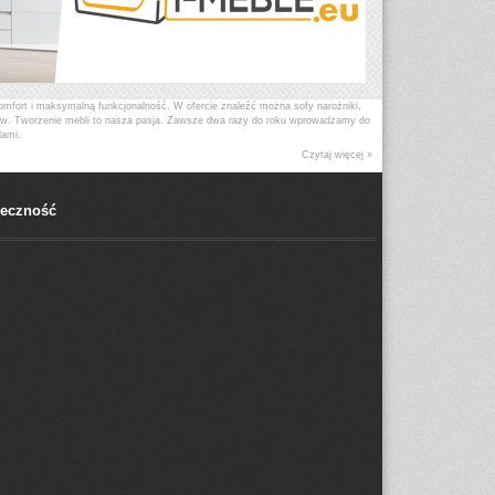
omfort i maksymalną funkcjonalność. W ofercie znaleźć można sofy narożniki,
entów. Tworzenie mebli to nasza pasja. Zawsze dwa razy do roku wprowadzamy do
dami.
grody „DIAMOND AWARD”. Bydgoskie Meble należy do międzynarodowej Grupy IMS,
Czytaj więcej »
 sprzedaży w ponad 25 krajach europejskich.
łeczność