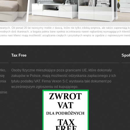
owanych. Od ponad 20 lat tworzymy meble z duszą, które nie tylko zdobią wnętrza, ale także zapewniają k
i modnych dziś tkaninach, a bogata paleta barw spełnia oczekiwania nawet najbardziej wymagających kli
czemu nasi klienci mają możliwość urządzania ciepłych i przytulnych wnętrz w zgodzie z najnowszymi tren
i tytułami m.in. Diament Meblarstwa oraz Produkt Roku. Jesteśmy także laureatem międzynarodowej na
ch oraz skrzyniowych we wszystkich segmentach rynku meblowego. IMS posiada wydajną oraz efektywną sieć
Tax Free
Spo
lko,
Osoby fizyczne mieszkające poza granicami UE, które dokonały
się
zakupów w Polsce, mają możliwość odzyskania zapłaconego z ich
enia
tytułu podatku VAT. Firma Vexon S.C wystawia taki dokument po
wcześniejszym zgłoszeniu od kupującego.
lnie.