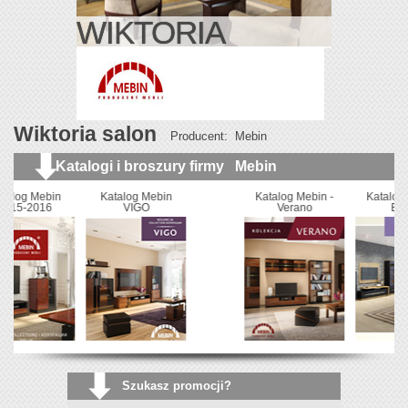
WIKTORIA
Wiktoria salon
Producent:
Mebin
Katalogi i broszury firmy
Mebin
atalog Mebin
Katalog Mebin -
Katalog Mebin -
Katalog 
VIGO
Verano
Elisse
Colle
Katalog Mebin 2013
Szukasz promocji?