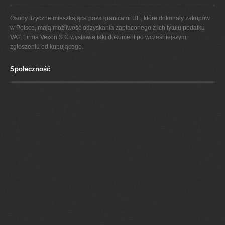
oryginalne rozwiązania i gwarancja jakości zostały uwiarygodnione przyznanymi firmie nagrodami,
między innymi Złotym Medalem za Kolekcję Lazuryt Jadalnię, zdobytym na Międzynarodowych Targach
Poznańskich Meble 2010 oraz Diamentem Meblarstwa 2010 – wyróżnieniem otrzymanym na
Osoby fizyczne mieszkające poza granicami UE, które dokonały zakupów
Międzynarodowych Targach Meblowych w Ostródzie.
w Polsce, mają możliwość odzyskania zapłaconego z ich tytułu podatku
VAT. Firma Vexon S.C wystawia taki dokument po wcześniejszym
zgłoszeniu od kupującego.
Społeczność